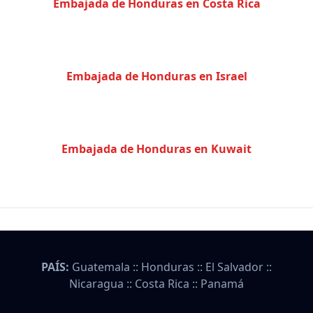
Embajada de Honduras en Costa Rica
Embajada de Honduras en Israel
Embajada de Honduras en Kuwait
PAÍS:
Guatemala
::
Honduras
::
El Salvador
::
Nicaragua
::
Costa Rica
::
Panamá