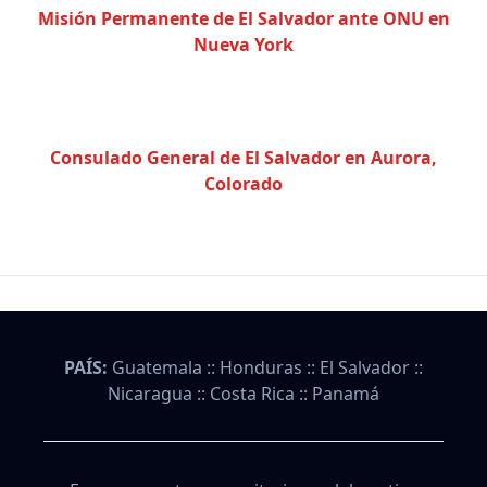
Misión Permanente de El Salvador ante ONU en
Nueva York
Consulado General de El Salvador en Aurora,
Colorado
PAÍS:
Guatemala
::
Honduras
::
El Salvador
::
Nicaragua
::
Costa Rica
::
Panamá